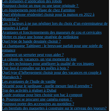
Les domaines d’application des robots
Pourquoi choisir un mug ou une tasse originale ?
Les équipements post-vêlage de chez Farmitoo
Quel téléphone résidentiel choisir pour la maison en 2022 à
Montréal ?
Les 3 facteurs à ne pas négliger lors du choix d’un exterminateur de
parasites à Laval
Avantages et fonctionnements des masseurs de cou et cervicales
Mettre en place une bonne stratégie de netlinking
Quel type de bande dessinée choisir ?
Le champagne Taittinger : le breuvage parfait pour une soirée de
romance
Comment un serrurier peut vous aider ?
La colonie de vacances, un vrai moment de joie
Top des techniques pour améliorer la qualité de vos images
Que faut-il connaître sur les poêles à bois ?
Quel type d’hébergement choisir pour des vacances en couple à
Marrakech ?
Les avantages de l’huile de vanille
Sécurité pour le jardinage : quelle mesure faut-il prendre ?
Top des activités à réaliser à Dubaï
Guide pratique pour bien choisir son bac à compost
4- Pourquoi se procurer une caméra espion ?
Pourquoi porter des accessoires au quotidien ?
Les bienfaits des maquettes à construire sur le cerveau des joueurs?