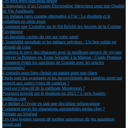
Les jeux rétro font peau neuve
L’importance d’un Groupe Électrogène Silencieux pour une Qualité
de Vie Améliorée
Les métaux rares comme alternative à l’or : Le rhodium et le
palladium en plein essor
Comment une Croisière sur le Nil Révèle les Secrets de la Cuisine
Égyptienne
Les bienfaits cachés du rire sur votre santé
L’instabilité mondiale et les métaux précieux : Un lien solide en
période de crise
Explorez le pays des pharaons avec la meilleure agence de voyage
Enlever la Peinture en Toute Sécurité à la Maison : Guide Pratique
Comment éviter les sanctions de Google avec les articles
sponsorisés?
4 conseils pour bien choisir un panier pour son chien
Quels sont les avantages et les inconvénients des caméras sport par
rapport aux autres types de caméras ?
Quel est l’objectif de la méthode Montessori ?
Pourquoi investir sur le rhodium en 2023 ? L’avis Augiet-
tradition.com
Le théâtre à l’école en tant que discipline pédagogique
Comment payer les réparations automobiles moins cher ?
Retraite au Sénégal
Les cinq bonnes raisons de tomber amoureux du jeu aquatique
splash pad