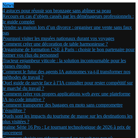
News
4 astuces pour réussir son bronzage sans abîmer sa peau
Recours en cas d’objets cassés par les déménageurs professionnels :
le guide complet
Vendre sa maison lors d’un divorce : organiser une vente sans faux
pas
Pourquoi visiter les musées nationaux durant vos voyages
Comment créer une décoration de table harmonieuse ?
Organisme de formation CSE à Paris : choisir le bon partenaire pour
former vos élus du personnel
Tracteur enjambeur viticole : la solution incontournable pour les
vignes étroites
Comment le futur des agents IA autonomes va-t-il transformer nos
méthodes de travail ?
Quel guide de survie face à l’IA consulter pour rester compétitif sur
le marché du travail ?
Comment créer vos propres applications web avec une plateforme
IA no-code intuitive ?
Comment transporter des bagages en moto sans compromettre
l’équilibre ?
Quels sont les impacts du tourisme de masse sur les destinations les
plus visitées ?
realme Série 16 Pro : Le tournant technologique de 2026 à prix de
lancement