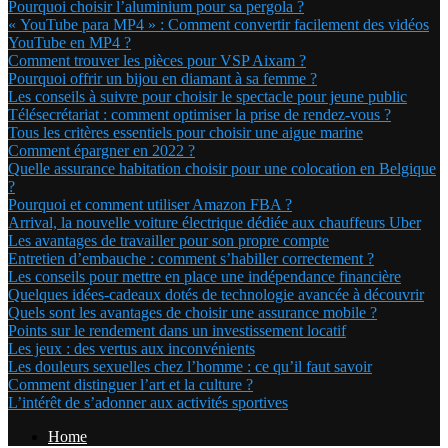
Pourquoi choisir l’aluminium pour sa pergola ?
« YouTube para MP4 » : Comment convertir facilement des vidéos
YouTube en MP4 ?
Comment trouver les pièces pour VSP Aixam ?
Pourquoi offrir un bijou en diamant à sa femme ?
Les conseils à suivre pour choisir le spectacle pour jeune public
Télésecrétariat : comment optimiser la prise de rendez-vous ?
Tous les critères essentiels pour choisir une aigue marine
Comment épargner en 2022 ?
Quelle assurance habitation choisir pour une colocation en Belgique
?
Pourquoi et comment utiliser Amazon FBA ?
Arrival, la nouvelle voiture électrique dédiée aux chauffeurs Uber
Les avantages de travailler pour son propre compte
Entretien d’embauche : comment s’habiller correctement ?
Les conseils pour mettre en place une indépendance financière
Quelques idées-cadeaux dotés de technologie avancée à découvrir
Quels sont les avantages de choisir une assurance mobile ?
Points sur le rendement dans un investissement locatif
Les jeux : des vertus aux inconvénients
Les douleurs sexuelles chez l’homme : ce qu’il faut savoir
Comment distinguer l’art et la culture ?
L’intérêt de s’adonner aux activités sportives
Home