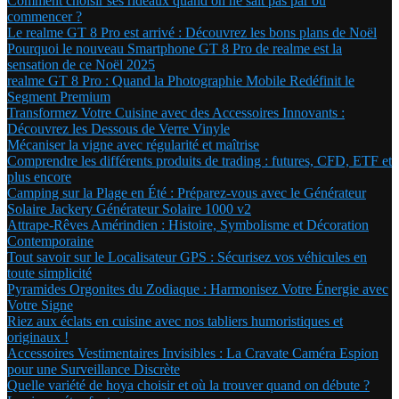
Comment choisir ses rideaux quand on ne sait pas par où
commencer ?
Le realme GT 8 Pro est arrivé : Découvrez les bons plans de Noël
Pourquoi le nouveau Smartphone GT 8 Pro de realme est la
sensation de ce Noël 2025
realme GT 8 Pro : Quand la Photographie Mobile Redéfinit le
Segment Premium
Transformez Votre Cuisine avec des Accessoires Innovants :
Découvrez les Dessous de Verre Vinyle
Mécaniser la vigne avec régularité et maîtrise
Comprendre les différents produits de trading : futures, CFD, ETF et
plus encore
Camping sur la Plage en Été : Préparez-vous avec le Générateur
Solaire Jackery Générateur Solaire 1000 v2
Attrape-Rêves Amérindien : Histoire, Symbolisme et Décoration
Contemporaine
Tout savoir sur le Localisateur GPS : Sécurisez vos véhicules en
toute simplicité
Pyramides Orgonites du Zodiaque : Harmonisez Votre Énergie avec
Votre Signe
Riez aux éclats en cuisine avec nos tabliers humoristiques et
originaux !
Accessoires Vestimentaires Invisibles : La Cravate Caméra Espion
pour une Surveillance Discrète
Quelle variété de hoya choisir et où la trouver quand on débute ?