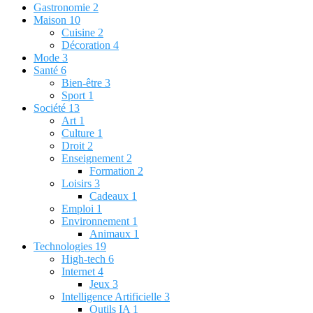
Gastronomie
2
Maison
10
Cuisine
2
Décoration
4
Mode
3
Santé
6
Bien-être
3
Sport
1
Société
13
Art
1
Culture
1
Droit
2
Enseignement
2
Formation
2
Loisirs
3
Cadeaux
1
Emploi
1
Environnement
1
Animaux
1
Technologies
19
High-tech
6
Internet
4
Jeux
3
Intelligence Artificielle
3
Outils IA
1