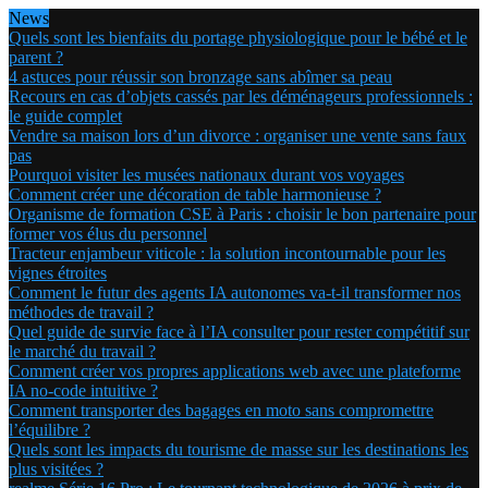
News
Quels sont les bienfaits du portage physiologique pour le bébé et le
parent ?
4 astuces pour réussir son bronzage sans abîmer sa peau
Recours en cas d’objets cassés par les déménageurs professionnels :
le guide complet
Vendre sa maison lors d’un divorce : organiser une vente sans faux
pas
Pourquoi visiter les musées nationaux durant vos voyages
Comment créer une décoration de table harmonieuse ?
Organisme de formation CSE à Paris : choisir le bon partenaire pour
former vos élus du personnel
Tracteur enjambeur viticole : la solution incontournable pour les
vignes étroites
Comment le futur des agents IA autonomes va-t-il transformer nos
méthodes de travail ?
Quel guide de survie face à l’IA consulter pour rester compétitif sur
le marché du travail ?
Comment créer vos propres applications web avec une plateforme
IA no-code intuitive ?
Comment transporter des bagages en moto sans compromettre
l’équilibre ?
Quels sont les impacts du tourisme de masse sur les destinations les
plus visitées ?