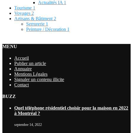
Actualités IA
1
Tourisme
1
Voyages
2
Artisans & Bâtiment
2
Serrurerie
1
Peinture / Décoration
1
MENU
Accueil
Publier un article
Annuaire
Mentions Légales
Signaler un contenu illicite
Contact
BUZZ
Quel téléphone résidentiel choisir pour la maison en 2022
à Montréal ?
septembre 14, 2022