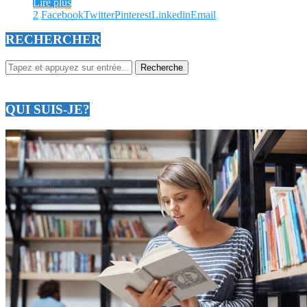
Lire plus
2
Facebook
Twitter
Pinterest
Linkedin
Email
RECHERCHER
QUI SUIS-JE?