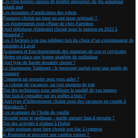
Les cinq bonnes raisons de tomber amoureux du jeu aquatique
splash pad
Les domaines d’application des robots
Pourquoi choisir un mug ou une tasse originale ?
Les équipements post-vêlage de chez Farmitoo
Quel téléphone résidentiel choisir pour la maison en 2022 à
Montréal ?
Les 3 facteurs à ne pas négliger lors du choix d’un exterminateur de
parasites à Laval
Avantages et fonctionnements des masseurs de cou et cervicales
Mettre en place une bonne stratégie de netlinking
Quel type de bande dessinée choisir ?
Le champagne Taittinger : le breuvage parfait pour une soirée de
romance
Comment un serrurier peut vous aider ?
La colonie de vacances, un vrai moment de joie
Top des techniques pour améliorer la qualité de vos images
Que faut-il connaître sur les poêles à bois ?
Quel type d’hébergement choisir pour des vacances en couple à
Marrakech ?
Les avantages de l’huile de vanille
Sécurité pour le jardinage : quelle mesure faut-il prendre ?
Top des activités à réaliser à Dubaï
Guide pratique pour bien choisir son bac à compost
4- Pourquoi se procurer une caméra espion ?