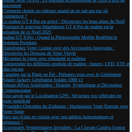
realme Série 16 Pro : Le tournant technologique de 2026 à prix de
lancement
Comment choisir ses rideaux quand on ne sait pas par où
commencer ?
Le realme GT 8 Pro est arrivé : Découvrez les bons plans de Noël
Pourquoi le nouveau Smartphone GT 8 Pro de realme est la
sensation de ce Noël 2025
realme GT 8 Pro : Quand la Photographie Mobile Redéfinit le
Segment Premium
Transformez Votre Cuisine avec des Accessoires Innovants :
Découvrez les Dessous de Verre Vinyle
Mécaniser la vigne avec régularité et maîtrise
Comprendre les différents produits de trading : futures, CFD, ETF et
plus encore
Camping sur la Plage en Été : Préparez-vous avec le Générateur
Solaire Jackery Générateur Solaire 1000 v2
Attrape-Rêves Amérindien : Histoire, Symbolisme et Décoration
Contemporaine
Tout savoir sur le Localisateur GPS : Sécurisez vos véhicules en
toute simplicité
Pyramides Orgonites du Zodiaque : Harmonisez Votre Énergie avec
Votre Signe
Riez aux éclats en cuisine avec nos tabliers humoristiques et
originaux !
Accessoires Vestimentaires Invisibles : La Cravate Caméra Espion