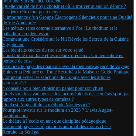
pour une Surveillance Discrète
Quelle variété de hoya choisir et où la trouver quand on débute ?
Les jeux rétro font peau neuve
L’importance d’un Groupe Électrogène Silencieux pour une Qualité
de Vie Améliorée
Les métaux rares comme alternative à l’or : Le rhodium et le
palladium en plein essor
Comment une Croisière sur le Nil Révèle les Secrets de la Cuisine
Égyptienne
Les bienfaits cachés du rire sur votre santé
L’instabilité mondiale et les métaux précieux : Un lien solide en
période de crise
Explorez le pays des pharaons avec la meilleure agence de voyage
Enlever la Peinture en Toute Sécurité à la Maison : Guide Pratique
Comment éviter les sanctions de Google avec les articles
sponsorisés?
4 conseils pour bien choisir un panier pour son chien
Quels sont les avantages et les inconvénients des caméras sport par
rapport aux autres types de caméras ?
Quel est l’objectif de la méthode Montessori ?
Pourquoi investir sur le rhodium en 2023 ? L’avis Augiet-
tradition.com
Le théâtre à l’école en tant que discipline pédagogique
Comment payer les réparations automobiles moins cher ?
Retraite au Sénégal