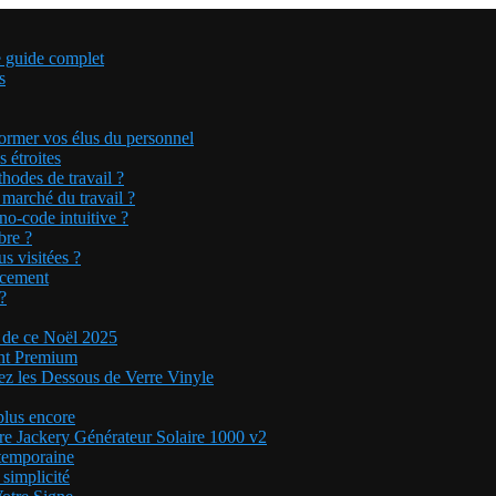
e guide complet
s
former vos élus du personnel
 étroites
hodes de travail ?
 marché du travail ?
o-code intuitive ?
bre ?
s visitées ?
ncement
?
 de ce Noël 2025
ent Premium
ez les Dessous de Verre Vinyle
plus encore
ire Jackery Générateur Solaire 1000 v2
temporaine
 simplicité