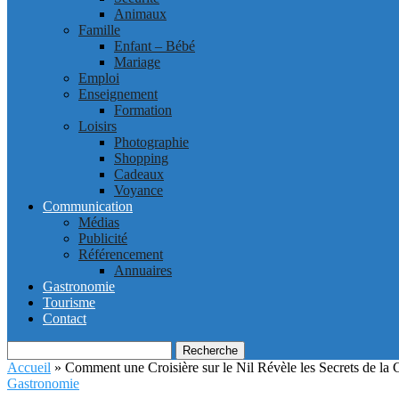
Animaux
Famille
Enfant – Bébé
Mariage
Emploi
Enseignement
Formation
Loisirs
Photographie
Shopping
Cadeaux
Voyance
Communication
Médias
Publicité
Référencement
Annuaires
Gastronomie
Tourisme
Contact
Recherche
Accueil
»
Comment une Croisière sur le Nil Révèle les Secrets de la
Gastronomie