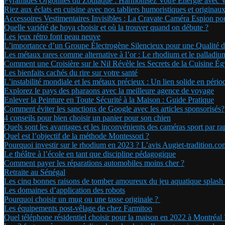
Pyramides Orgonites du Zodiaque : Harmonisez Votre Énergie avec V
Riez aux éclats en cuisine avec nos tabliers humoristiques et originaux
Accessoires Vestimentaires Invisibles : La Cravate Caméra Espion po
Quelle variété de hoya choisir et où la trouver quand on débute ?
Les jeux rétro font peau neuve
L’importance d’un Groupe Électrogène Silencieux pour une Qualité 
Les métaux rares comme alternative à l’or : Le rhodium et le palladiu
Comment une Croisière sur le Nil Révèle les Secrets de la Cuisine É
Les bienfaits cachés du rire sur votre santé
L’instabilité mondiale et les métaux précieux : Un lien solide en pério
Explorez le pays des pharaons avec la meilleure agence de voyage
Enlever la Peinture en Toute Sécurité à la Maison : Guide Pratique
Comment éviter les sanctions de Google avec les articles sponsorisés?
4 conseils pour bien choisir un panier pour son chien
Quels sont les avantages et les inconvénients des caméras sport par ra
Quel est l’objectif de la méthode Montessori ?
Pourquoi investir sur le rhodium en 2023 ? L’avis Augiet-tradition.co
Le théâtre à l’école en tant que discipline pédagogique
Comment payer les réparations automobiles moins cher ?
Retraite au Sénégal
Les cinq bonnes raisons de tomber amoureux du jeu aquatique splash
Les domaines d’application des robots
Pourquoi choisir un mug ou une tasse originale ?
Les équipements post-vêlage de chez Farmitoo
Quel téléphone résidentiel choisir pour la maison en 2022 à Montréal 