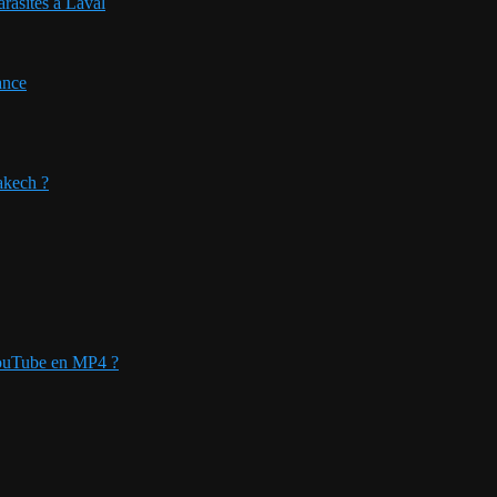
arasites à Laval
ance
akech ?
YouTube en MP4 ?