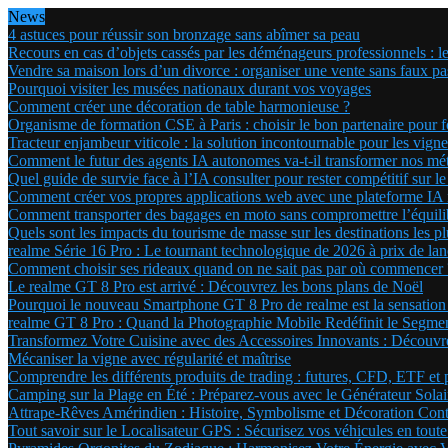
News
4 astuces pour réussir son bronzage sans abîmer sa peau
Recours en cas d’objets cassés par les déménageurs professionnels : l
Vendre sa maison lors d’un divorce : organiser une vente sans faux pa
Pourquoi visiter les musées nationaux durant vos voyages
Comment créer une décoration de table harmonieuse ?
Organisme de formation CSE à Paris : choisir le bon partenaire pour 
Tracteur enjambeur viticole : la solution incontournable pour les vignes
Comment le futur des agents IA autonomes va-t-il transformer nos mét
Quel guide de survie face à l’IA consulter pour rester compétitif sur le
Comment créer vos propres applications web avec une plateforme IA n
Comment transporter des bagages en moto sans compromettre l’équili
Quels sont les impacts du tourisme de masse sur les destinations les plu
realme Série 16 Pro : Le tournant technologique de 2026 à prix de la
Comment choisir ses rideaux quand on ne sait pas par où commencer 
Le realme GT 8 Pro est arrivé : Découvrez les bons plans de Noël
Pourquoi le nouveau Smartphone GT 8 Pro de realme est la sensation
realme GT 8 Pro : Quand la Photographie Mobile Redéfinit le Segm
Transformez Votre Cuisine avec des Accessoires Innovants : Découvr
Mécaniser la vigne avec régularité et maîtrise
Comprendre les différents produits de trading : futures, CFD, ETF et 
Camping sur la Plage en Été : Préparez-vous avec le Générateur Sola
Attrape-Rêves Amérindien : Histoire, Symbolisme et Décoration Con
Tout savoir sur le Localisateur GPS : Sécurisez vos véhicules en toute