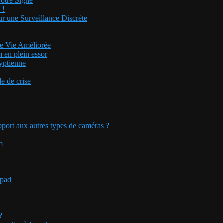
otre Signe
 !
ur une Surveillance Discrète
de Vie Améliorée
m en plein essor
gyptienne
de de crise
pport aux autres types de caméras ?
m
 pad
?