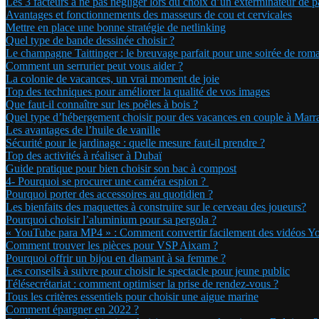
Les 3 facteurs à ne pas négliger lors du choix d’un exterminateur de p
Avantages et fonctionnements des masseurs de cou et cervicales
Mettre en place une bonne stratégie de netlinking
Quel type de bande dessinée choisir ?
Le champagne Taittinger : le breuvage parfait pour une soirée de rom
Comment un serrurier peut vous aider ?
La colonie de vacances, un vrai moment de joie
Top des techniques pour améliorer la qualité de vos images
Que faut-il connaître sur les poêles à bois ?
Quel type d’hébergement choisir pour des vacances en couple à Marr
Les avantages de l’huile de vanille
Sécurité pour le jardinage : quelle mesure faut-il prendre ?
Top des activités à réaliser à Dubaï
Guide pratique pour bien choisir son bac à compost
4- Pourquoi se procurer une caméra espion ?
Pourquoi porter des accessoires au quotidien ?
Les bienfaits des maquettes à construire sur le cerveau des joueurs?
Pourquoi choisir l’aluminium pour sa pergola ?
« YouTube para MP4 » : Comment convertir facilement des vidéos 
Comment trouver les pièces pour VSP Aixam ?
Pourquoi offrir un bijou en diamant à sa femme ?
Les conseils à suivre pour choisir le spectacle pour jeune public
Télésecrétariat : comment optimiser la prise de rendez-vous ?
Tous les critères essentiels pour choisir une aigue marine
Comment épargner en 2022 ?