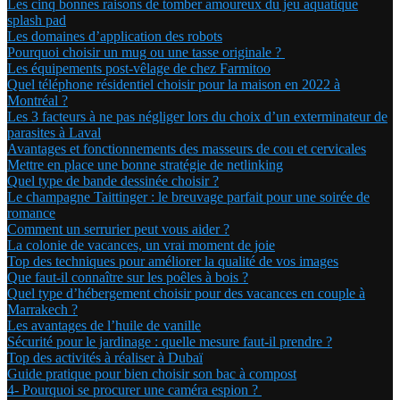
Les cinq bonnes raisons de tomber amoureux du jeu aquatique
splash pad
Les domaines d’application des robots
Pourquoi choisir un mug ou une tasse originale ?
Les équipements post-vêlage de chez Farmitoo
Quel téléphone résidentiel choisir pour la maison en 2022 à
Montréal ?
Les 3 facteurs à ne pas négliger lors du choix d’un exterminateur de
parasites à Laval
Avantages et fonctionnements des masseurs de cou et cervicales
Mettre en place une bonne stratégie de netlinking
Quel type de bande dessinée choisir ?
Le champagne Taittinger : le breuvage parfait pour une soirée de
romance
Comment un serrurier peut vous aider ?
La colonie de vacances, un vrai moment de joie
Top des techniques pour améliorer la qualité de vos images
Que faut-il connaître sur les poêles à bois ?
Quel type d’hébergement choisir pour des vacances en couple à
Marrakech ?
Les avantages de l’huile de vanille
Sécurité pour le jardinage : quelle mesure faut-il prendre ?
Top des activités à réaliser à Dubaï
Guide pratique pour bien choisir son bac à compost
4- Pourquoi se procurer une caméra espion ?