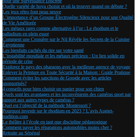
pour une Surveillance Discrète
Quelle variété de hoya choisir et où la trouver quand on débute ?
Les jeux rétro font peau neuve
L’importance d’un Groupe Électrogène Silencieux pour une Qualité
de Vie Améliorée
Les métaux rares comme alternative à l’or : Le rhodium et le
palladium en plein essor
Comment une Croisière sur le Nil Révèle les Secrets de la Cuisine
Égyptienne
Les bienfaits cachés du rire sur votre santé
L’instabilité mondiale et les métaux précieux : Un lien solide en
période de crise
Explorez le pays des pharaons avec la meilleure agence de voyage
Enlever la Peinture en Toute Sécurité à la Maison : Guide Pratique
Comment éviter les sanctions de Google avec les articles
sponsorisés?
4 conseils pour bien choisir un panier pour son chien
Quels sont les avantages et les inconvénients des caméras sport par
rapport aux autres types de caméras ?
Quel est l’objectif de la méthode Montessori ?
Pourquoi investir sur le rhodium en 2023 ? L’avis Augiet-
tradition.com
Le théâtre à l’école en tant que discipline pédagogique
Comment payer les réparations automobiles moins cher ?
Retraite au Sénégal