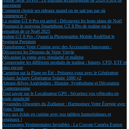
realme Série 16 Pro : Le tournant technologique de 2026 à prix de
lancement
Comment choisir ses rideaux quand on ne sait pas par où
commencer ?
Le realme GT 8 Pro est arrivé : Découvrez les bons plans de Noël
Pourquoi le nouveau Smartphone GT 8 Pro de realme est la
sensation de ce Noël 2025
realme GT 8 Pro : Quand la Photographie Mobile Redéfinit le
Segment Premium
Transformez Votre Cuisine avec des Accessoires Innovants :
Découvrez les Dessous de Verre Vinyle
Mécaniser la vigne avec régularité et maîtrise
Comprendre les différents produits de trading : futures, CFD, ETF et
plus encore
Camping sur la Plage en Été : Préparez-vous avec le Générateur
Solaire Jackery Générateur Solaire 1000 v2
Attrape-Rêves Amérindien : Histoire, Symbolisme et Décoration
Contemporaine
Tout savoir sur le Localisateur GPS : Sécurisez vos véhicules en
toute simplicité
Pyramides Orgonites du Zodiaque : Harmonisez Votre Énergie avec
Votre Signe
Riez aux éclats en cuisine avec nos tabliers humoristiques et
originaux !
Accessoires Vestimentaires Invisibles : La Cravate Caméra Espion