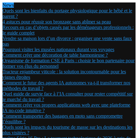
News
Quels sont les bienfaits du portage physiologique pour le bébé et le
parent ?
4 astuces pour réussir son bronzage sans abîmer sa peau
Recours en cas d’objets cassés par les déménageurs professionnels :
le guide complet
Vendre sa maison lors d’un divorce : organiser une vente sans faux
pas
Pourquoi visiter les musées nationaux durant vos voyages
Comment créer une décoration de table harmonieuse ?
Organisme de formation CSE à Paris : choisir le bon partenaire pour
former vos élus du personnel
Tracteur enjambeur viticole : la solution incontournable pour les
vignes étroites
Comment le futur des agents IA autonomes va-t-il transformer nos
méthodes de travail ?
Quel guide de survie face à l’IA consulter pour rester compétitif sur
le marché du travail ?
Comment créer vos propres applications web avec une plateforme
IA no-code intuitive ?
Comment transporter des bagages en moto sans compromettre
l’équilibre ?
Quels sont les impacts du tourisme de masse sur les destinations les
plus visitées ?