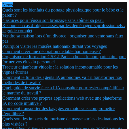
News
Quels sont les bienfaits du portage physiologique pour le bébé et le
parent ?
4 astuces pour réussir son bronzage sans abîmer sa peau
Recours en cas d’objets cassés par les déménageurs professionnels :
le guide complet
Vendre sa maison lors d’un divorce : organiser une vente sans faux
pas
Pourquoi visiter les musées nationaux durant vos voyages
Comment créer une décoration de table harmonieuse ?
Organisme de formation CSE à Paris : choisir le bon partenaire pour
former vos élus du personnel
Tracteur enjambeur viticole : la solution incontournable pour les
vignes étroites
Comment le futur des agents IA autonomes va-t-il transformer nos
méthodes de travail ?
Quel guide de survie face à l’IA consulter pour rester compétitif sur
le marché du travail ?
Comment créer vos propres applications web avec une plateforme
IA no-code intuitive ?
Comment transporter des bagages en moto sans compromettre
l’équilibre ?
Quels sont les impacts du tourisme de masse sur les destinations les
plus visitées ?