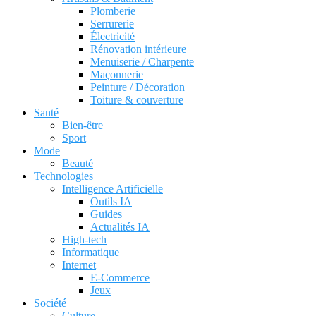
Plomberie
Serrurerie
Électricité
Rénovation intérieure
Menuiserie / Charpente
Maçonnerie
Peinture / Décoration
Toiture & couverture
Santé
Bien-être
Sport
Mode
Beauté
Technologies
Intelligence Artificielle
Outils IA
Guides
Actualités IA
High-tech
Informatique
Internet
E-Commerce
Jeux
Société
Culture