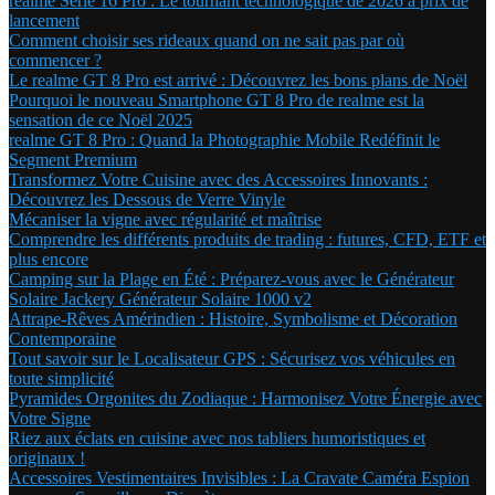
realme Série 16 Pro : Le tournant technologique de 2026 à prix de
lancement
Comment choisir ses rideaux quand on ne sait pas par où
commencer ?
Le realme GT 8 Pro est arrivé : Découvrez les bons plans de Noël
Pourquoi le nouveau Smartphone GT 8 Pro de realme est la
sensation de ce Noël 2025
realme GT 8 Pro : Quand la Photographie Mobile Redéfinit le
Segment Premium
Transformez Votre Cuisine avec des Accessoires Innovants :
Découvrez les Dessous de Verre Vinyle
Mécaniser la vigne avec régularité et maîtrise
Comprendre les différents produits de trading : futures, CFD, ETF et
plus encore
Camping sur la Plage en Été : Préparez-vous avec le Générateur
Solaire Jackery Générateur Solaire 1000 v2
Attrape-Rêves Amérindien : Histoire, Symbolisme et Décoration
Contemporaine
Tout savoir sur le Localisateur GPS : Sécurisez vos véhicules en
toute simplicité
Pyramides Orgonites du Zodiaque : Harmonisez Votre Énergie avec
Votre Signe
Riez aux éclats en cuisine avec nos tabliers humoristiques et
originaux !
Accessoires Vestimentaires Invisibles : La Cravate Caméra Espion