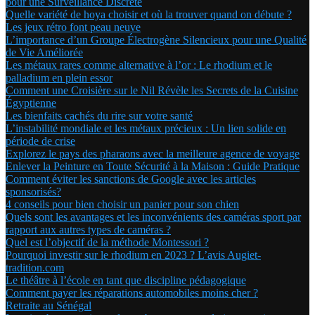
pour une Surveillance Discrète
Quelle variété de hoya choisir et où la trouver quand on débute ?
Les jeux rétro font peau neuve
L’importance d’un Groupe Électrogène Silencieux pour une Qualité
de Vie Améliorée
Les métaux rares comme alternative à l’or : Le rhodium et le
palladium en plein essor
Comment une Croisière sur le Nil Révèle les Secrets de la Cuisine
Égyptienne
Les bienfaits cachés du rire sur votre santé
L’instabilité mondiale et les métaux précieux : Un lien solide en
période de crise
Explorez le pays des pharaons avec la meilleure agence de voyage
Enlever la Peinture en Toute Sécurité à la Maison : Guide Pratique
Comment éviter les sanctions de Google avec les articles
sponsorisés?
4 conseils pour bien choisir un panier pour son chien
Quels sont les avantages et les inconvénients des caméras sport par
rapport aux autres types de caméras ?
Quel est l’objectif de la méthode Montessori ?
Pourquoi investir sur le rhodium en 2023 ? L’avis Augiet-
tradition.com
Le théâtre à l’école en tant que discipline pédagogique
Comment payer les réparations automobiles moins cher ?
Retraite au Sénégal