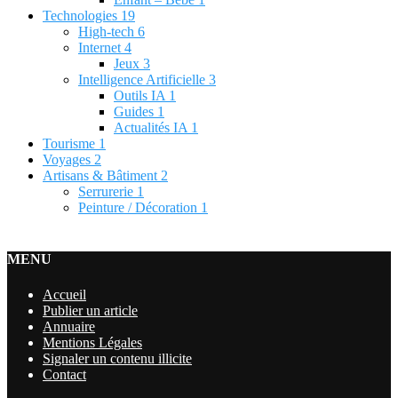
Technologies
19
High-tech
6
Internet
4
Jeux
3
Intelligence Artificielle
3
Outils IA
1
Guides
1
Actualités IA
1
Tourisme
1
Voyages
2
Artisans & Bâtiment
2
Serrurerie
1
Peinture / Décoration
1
MENU
Accueil
Publier un article
Annuaire
Mentions Légales
Signaler un contenu illicite
Contact