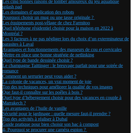
Les cinq bonnes raisons de tomber amoureux du jeu aquatique
splash pad
Les domaines d’application des robots
Pourquoi choisir un mug ou une tasse originale ?
Les équipements post-vêlage de chez Farmitoo
Quel téléphone résidentiel choisir pour la maison en 2022 à
Montréal ?
Les 3 facteurs à ne pas négliger lors du choix d’un exterminateur de
parasites à Laval
Avantages et fonctionnements des masseurs de cou et cervicales
Mettre en place une bonne stratégie de netlinking
Quel type de bande dessinée choisir ?
Le champagne Taittinger : le breuvage parfait pour une soirée de
romance
Comment un serrurier peut vous aider ?
La colonie de vacances, un vrai moment de joie
Top des techniques pour améliorer la qualité de vos images
Que faut-il connaître sur les poêles à bois ?
Quel type d’hébergement choisir pour des vacances en couple à
Marrakech ?
Les avantages de l’huile de vanille
Sécurité pour le jardinage : quelle mesure faut-il prendre ?
Top des activités à réaliser à Dubaï
Guide pratique pour bien choisir son bac à compost
4- Pourquoi se procurer une caméra espion ?