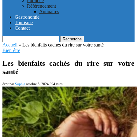
Publicité
Référencement
Annuaires
Gastronomie
Tourisme
Contact
Recherche
Accueil
»
Les bienfaits cachés du rire sur votre santé
Bien-être
Les bienfaits cachés du rire sur votre
santé
écrit par
Sophia
octobre 5, 2024
394
vues