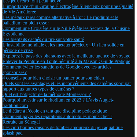
Les jeux rétro font peau neuve
L’importance d’un Groupe Électrogène Silencieux pour une Qualité
de Vie Améliorée
Les métaux rares comme alternative à l’or : Le rhodium et le
palladium en plein essor
Comment une Croisière sur le Nil Révèle les Secrets de la Cuisine
Égyptienne
Les bienfaits cachés du rire sur votre santé
L’instabilité mondiale et les métaux précieux : Un lien solide en
période de crise
Explorez le pays des pharaons avec la meilleure agence de voyage
Enlever la Peinture en Toute Sécurité à la Maison : Guide Pratique
Comment éviter les sanctions de Google avec les articles
sponsorisés?
4 conseils pour bien choisir un panier pour son chien
Quels sont les avantages et les inconvénients des caméras sport par
rapport aux autres types de caméras ?
Quel est l’objectif de la méthode Montessori ?
Pourquoi investir sur le rhodium en 2023 ? L’avis Augiet-
tradition.com
Le théâtre à l’école en tant que discipline pédagogique
Comment payer les réparations automobiles moins cher ?
Retraite au Sénégal
Les cinq bonnes raisons de tomber amoureux du jeu aquatique
splash pad