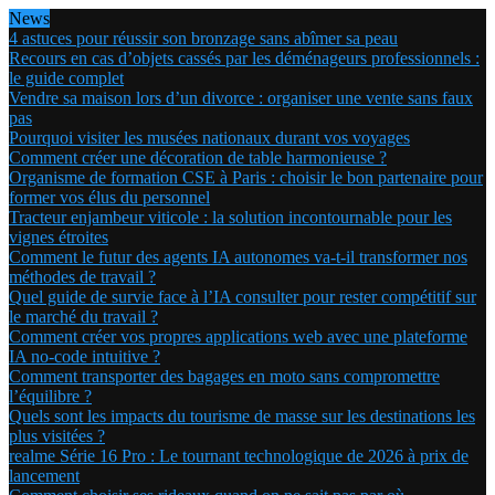
News
4 astuces pour réussir son bronzage sans abîmer sa peau
Recours en cas d’objets cassés par les déménageurs professionnels :
le guide complet
Vendre sa maison lors d’un divorce : organiser une vente sans faux
pas
Pourquoi visiter les musées nationaux durant vos voyages
Comment créer une décoration de table harmonieuse ?
Organisme de formation CSE à Paris : choisir le bon partenaire pour
former vos élus du personnel
Tracteur enjambeur viticole : la solution incontournable pour les
vignes étroites
Comment le futur des agents IA autonomes va-t-il transformer nos
méthodes de travail ?
Quel guide de survie face à l’IA consulter pour rester compétitif sur
le marché du travail ?
Comment créer vos propres applications web avec une plateforme
IA no-code intuitive ?
Comment transporter des bagages en moto sans compromettre
l’équilibre ?
Quels sont les impacts du tourisme de masse sur les destinations les
plus visitées ?
realme Série 16 Pro : Le tournant technologique de 2026 à prix de
lancement