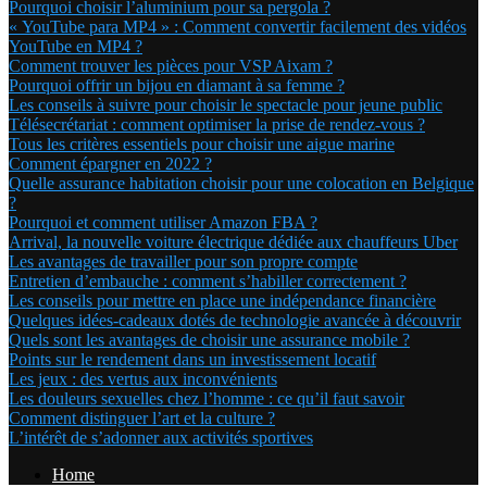
Pourquoi choisir l’aluminium pour sa pergola ?
« YouTube para MP4 » : Comment convertir facilement des vidéos
YouTube en MP4 ?
Comment trouver les pièces pour VSP Aixam ?
Pourquoi offrir un bijou en diamant à sa femme ?
Les conseils à suivre pour choisir le spectacle pour jeune public
Télésecrétariat : comment optimiser la prise de rendez-vous ?
Tous les critères essentiels pour choisir une aigue marine
Comment épargner en 2022 ?
Quelle assurance habitation choisir pour une colocation en Belgique
?
Pourquoi et comment utiliser Amazon FBA ?
Arrival, la nouvelle voiture électrique dédiée aux chauffeurs Uber
Les avantages de travailler pour son propre compte
Entretien d’embauche : comment s’habiller correctement ?
Les conseils pour mettre en place une indépendance financière
Quelques idées-cadeaux dotés de technologie avancée à découvrir
Quels sont les avantages de choisir une assurance mobile ?
Points sur le rendement dans un investissement locatif
Les jeux : des vertus aux inconvénients
Les douleurs sexuelles chez l’homme : ce qu’il faut savoir
Comment distinguer l’art et la culture ?
L’intérêt de s’adonner aux activités sportives
Home