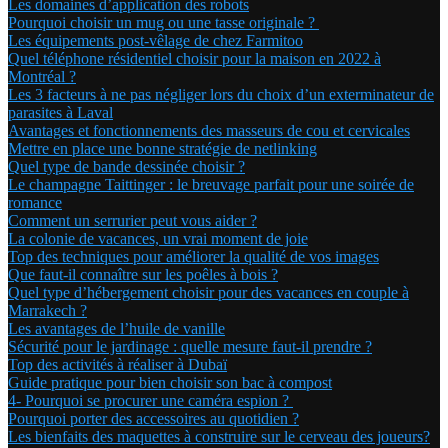
Les domaines d’application des robots
Pourquoi choisir un mug ou une tasse originale ?
Les équipements post-vêlage de chez Farmitoo
Quel téléphone résidentiel choisir pour la maison en 2022 à
Montréal ?
Les 3 facteurs à ne pas négliger lors du choix d’un exterminateur de
parasites à Laval
Avantages et fonctionnements des masseurs de cou et cervicales
Mettre en place une bonne stratégie de netlinking
Quel type de bande dessinée choisir ?
Le champagne Taittinger : le breuvage parfait pour une soirée de
romance
Comment un serrurier peut vous aider ?
La colonie de vacances, un vrai moment de joie
Top des techniques pour améliorer la qualité de vos images
Que faut-il connaître sur les poêles à bois ?
Quel type d’hébergement choisir pour des vacances en couple à
Marrakech ?
Les avantages de l’huile de vanille
Sécurité pour le jardinage : quelle mesure faut-il prendre ?
Top des activités à réaliser à Dubaï
Guide pratique pour bien choisir son bac à compost
4- Pourquoi se procurer une caméra espion ?
Pourquoi porter des accessoires au quotidien ?
Les bienfaits des maquettes à construire sur le cerveau des joueurs?