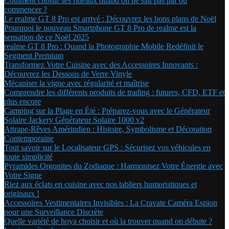
Comment choisir ses rideaux quand on ne sait pas par où
commencer ?
Le realme GT 8 Pro est arrivé : Découvrez les bons plans de Noël
Pourquoi le nouveau Smartphone GT 8 Pro de realme est la
sensation de ce Noël 2025
realme GT 8 Pro : Quand la Photographie Mobile Redéfinit le
Segment Premium
Transformez Votre Cuisine avec des Accessoires Innovants :
Découvrez les Dessous de Verre Vinyle
Mécaniser la vigne avec régularité et maîtrise
Comprendre les différents produits de trading : futures, CFD, ETF et
plus encore
Camping sur la Plage en Été : Préparez-vous avec le Générateur
Solaire Jackery Générateur Solaire 1000 v2
Attrape-Rêves Amérindien : Histoire, Symbolisme et Décoration
Contemporaine
Tout savoir sur le Localisateur GPS : Sécurisez vos véhicules en
toute simplicité
Pyramides Orgonites du Zodiaque : Harmonisez Votre Énergie avec
Votre Signe
Riez aux éclats en cuisine avec nos tabliers humoristiques et
originaux !
Accessoires Vestimentaires Invisibles : La Cravate Caméra Espion
pour une Surveillance Discrète
Quelle variété de hoya choisir et où la trouver quand on débute ?