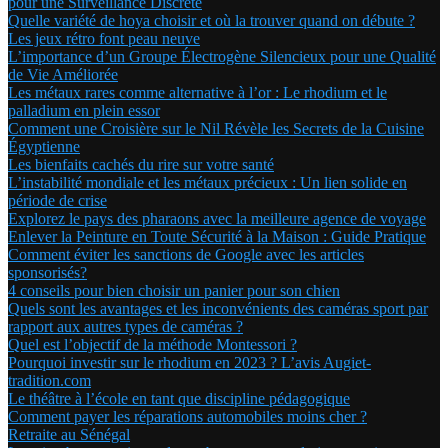
pour une Surveillance Discrète
Quelle variété de hoya choisir et où la trouver quand on débute ?
Les jeux rétro font peau neuve
L’importance d’un Groupe Électrogène Silencieux pour une Qualité
de Vie Améliorée
Les métaux rares comme alternative à l’or : Le rhodium et le
palladium en plein essor
Comment une Croisière sur le Nil Révèle les Secrets de la Cuisine
Égyptienne
Les bienfaits cachés du rire sur votre santé
L’instabilité mondiale et les métaux précieux : Un lien solide en
période de crise
Explorez le pays des pharaons avec la meilleure agence de voyage
Enlever la Peinture en Toute Sécurité à la Maison : Guide Pratique
Comment éviter les sanctions de Google avec les articles
sponsorisés?
4 conseils pour bien choisir un panier pour son chien
Quels sont les avantages et les inconvénients des caméras sport par
rapport aux autres types de caméras ?
Quel est l’objectif de la méthode Montessori ?
Pourquoi investir sur le rhodium en 2023 ? L’avis Augiet-
tradition.com
Le théâtre à l’école en tant que discipline pédagogique
Comment payer les réparations automobiles moins cher ?
Retraite au Sénégal