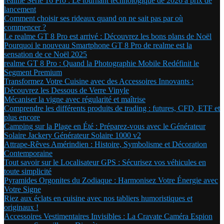
realme Série 16 Pro : Le tournant technologique de 2026 à prix de
lancement
Comment choisir ses rideaux quand on ne sait pas par où
commencer ?
Le realme GT 8 Pro est arrivé : Découvrez les bons plans de Noël
Pourquoi le nouveau Smartphone GT 8 Pro de realme est la
sensation de ce Noël 2025
realme GT 8 Pro : Quand la Photographie Mobile Redéfinit le
Segment Premium
Transformez Votre Cuisine avec des Accessoires Innovants :
Découvrez les Dessous de Verre Vinyle
Mécaniser la vigne avec régularité et maîtrise
Comprendre les différents produits de trading : futures, CFD, ETF et
plus encore
Camping sur la Plage en Été : Préparez-vous avec le Générateur
Solaire Jackery Générateur Solaire 1000 v2
Attrape-Rêves Amérindien : Histoire, Symbolisme et Décoration
Contemporaine
Tout savoir sur le Localisateur GPS : Sécurisez vos véhicules en
toute simplicité
Pyramides Orgonites du Zodiaque : Harmonisez Votre Énergie avec
Votre Signe
Riez aux éclats en cuisine avec nos tabliers humoristiques et
originaux !
Accessoires Vestimentaires Invisibles : La Cravate Caméra Espion