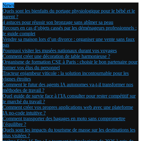
News
Quels sont les bienfaits du portage physiologique pour le bébé et le
parent ?
4 astuces pour réussir son bronzage sans abîmer sa peau
Recours en cas d’objets cassés par les déménageurs professionnels :
le guide complet
Vendre sa maison lors d’un divorce : organiser une vente sans faux
pas
Pourquoi visiter les musées nationaux durant vos voyages
Comment créer une décoration de table harmonieuse ?
Organisme de formation CSE à Paris : choisir le bon partenaire pour
former vos élus du personnel
Tracteur enjambeur viticole : la solution incontournable pour les
vignes étroites
Comment le futur des agents IA autonomes va-t-il transformer nos
méthodes de travail ?
Quel guide de survie face à l’IA consulter pour rester compétitif sur
le marché du travail ?
Comment créer vos propres applications web avec une plateforme
IA no-code intuitive ?
Comment transporter des bagages en moto sans compromettre
l’équilibre ?
Quels sont les impacts du tourisme de masse sur les destinations les
plus visitées ?