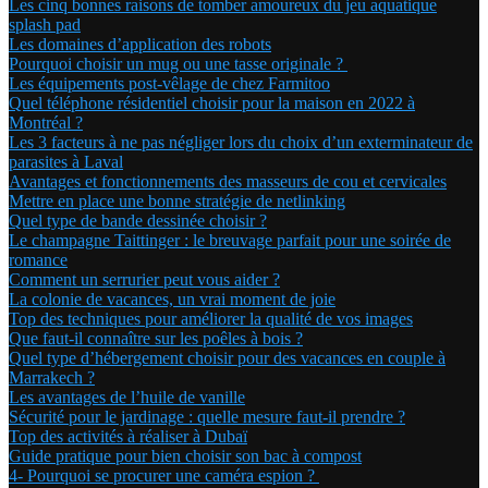
Les cinq bonnes raisons de tomber amoureux du jeu aquatique
splash pad
Les domaines d’application des robots
Pourquoi choisir un mug ou une tasse originale ?
Les équipements post-vêlage de chez Farmitoo
Quel téléphone résidentiel choisir pour la maison en 2022 à
Montréal ?
Les 3 facteurs à ne pas négliger lors du choix d’un exterminateur de
parasites à Laval
Avantages et fonctionnements des masseurs de cou et cervicales
Mettre en place une bonne stratégie de netlinking
Quel type de bande dessinée choisir ?
Le champagne Taittinger : le breuvage parfait pour une soirée de
romance
Comment un serrurier peut vous aider ?
La colonie de vacances, un vrai moment de joie
Top des techniques pour améliorer la qualité de vos images
Que faut-il connaître sur les poêles à bois ?
Quel type d’hébergement choisir pour des vacances en couple à
Marrakech ?
Les avantages de l’huile de vanille
Sécurité pour le jardinage : quelle mesure faut-il prendre ?
Top des activités à réaliser à Dubaï
Guide pratique pour bien choisir son bac à compost
4- Pourquoi se procurer une caméra espion ?